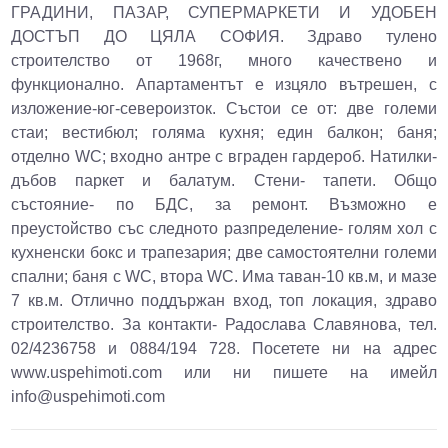
ГРАДИНИ, ПАЗАР, СУПЕРМАРКЕТИ И УДОБЕН
ДОСТЪП ДО ЦЯЛА СОФИЯ. Здраво тулено
строителство от 1968г, много качествено и
функционално. Апартаментът е изцяло вътрешен, с
изложение-юг-североизток. Състои се от: две големи
стаи; вестибюл; голяма кухня; един балкон; баня;
отделно WC; входно антре с вграден гардероб. Натилки-
дъбов паркет и балатум. Стени- тапети. Общо
състояние- по БДС, за ремонт. Възможно е
преустойство със следното разпределение- голям хол с
кухненски бокс и трапезария; две самостоятелни големи
спални; баня с WC, втора WC. Има таван-10 кв.м, и мазе
7 кв.м. Отлично поддържан вход, топ локация, здраво
строителство. За контакти- Радослава Славянова, тел.
02/4236758 и 0884/194 728. Посетете ни на адрес
www.uspehimoti.com или ни пишете на имейл
info@uspehimoti.com