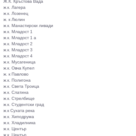
Ж.К. Кръстова Вада
ж.к. Лагера
ж.к. Лозенец
ж. к Люлин
ж.к. Манастирски ливади
ж.к. Младост 1
ж.к. Младост 1 а
ж.к. Младост 2
ж.к. Младост 3
ж.к. Младост 4
ж.к. Мусагеница
ж.к. Овча Купел
ж. к Павлово
ж.к. Полигона
ж.к. Света Троица
ж.к. Слатина
ж.к. Стрелбище
ж.к. Студентски град
ж.к Сухата река
ж.к. Хиподрума
ж.к. Хладилника
ж.к. Център
ж.к. Център