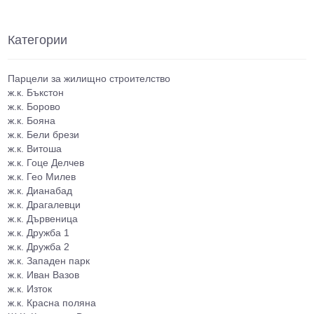
Категории
Парцели за жилищно строителство
ж.к. Бъкстон
ж.к. Борово
ж.к. Бояна
ж.к. Бели брези
ж.к. Витоша
ж.к. Гоце Делчев
ж.к. Гео Милев
ж.к. Дианабад
ж.к. Драгалевци
ж.к. Дървеница
ж.к. Дружба 1
ж.к. Дружба 2
ж.к. Западен парк
ж.к. Иван Вазов
ж.к. Изток
ж.к. Красна поляна