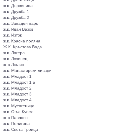
ж.к. Дървеница
ж.к. Дружба 1
ж.к. Дружба 2
ж.к. Западен парк
ж.к. Иван Вазов
ж.к. Изток
ж.к. Красна поляна
Ж.К. Кръстова Вада
ж.к. Лагера
ж.к. Лозенец
ж. к Люлин
ж.к. Манастирски ливади
ж.к. Младост 1
ж.к. Младост 1 а
ж.к. Младост 2
ж.к. Младост 3
ж.к. Младост 4
ж.к. Мусагеница
ж.к. Овча Купел
ж. к Павлово
ж.к. Полигона
ж.к. Света Троица