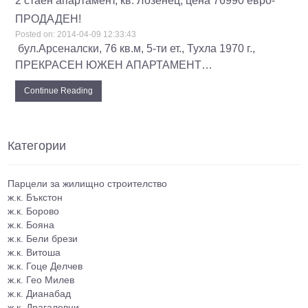
2 стаен апартамент, кв. Лозенец, цена 76990 евро-
ПРОДАДЕН!
Posted on:
2014-04-09 12:33:43
бул.Арсеналски, 76 кв.м, 5-ти ет., Тухла 1970 г.,
ПРЕКРАСЕН ЮЖЕН АПАРТАМЕНТ…
Continue Reading
Категории
Парцели за жилищно строителство
ж.к. Бъкстон
ж.к. Борово
ж.к. Бояна
ж.к. Бели брези
ж.к. Витоша
ж.к. Гоце Делчев
ж.к. Гео Милев
ж.к. Дианабад
ж.к. Драгалевци